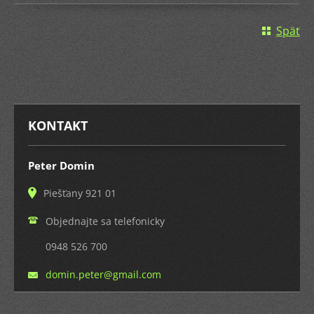
Späť
KONTAKT
Peter Domin
Piešťany 921 01
Objednajte sa telefonicky
0948 526 700
domin.pe
ter@gmai
l.com