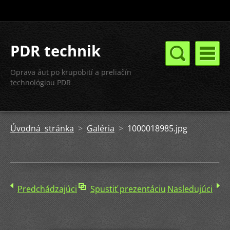
PDR technik
Oprava áut po krupobití a preliačín
technológiou PDR
Úvodná stránka
>
Galéria
>
1000018985.jpg
Predchádzajúci
Spustiť prezentáciu
Nasledujúci