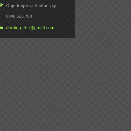
Objednajte sa telefonicky
0948 526 700
domin.pe
ter@gmai
l.com