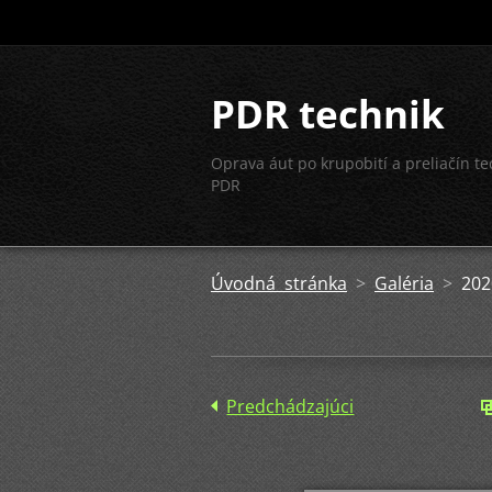
PDR technik
Oprava áut po krupobití a preliačín t
PDR
Úvodná stránka
>
Galéria
>
202
Predchádzajúci