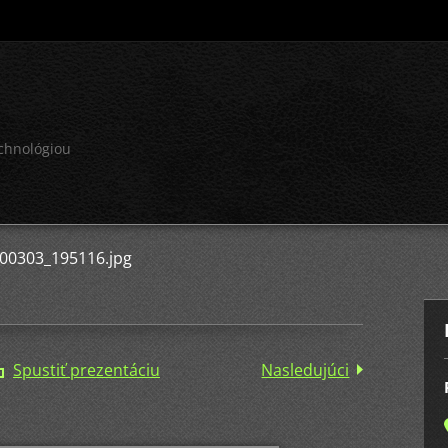
echnológiou
00303_195116.jpg
Spustiť prezentáciu
Nasledujúci