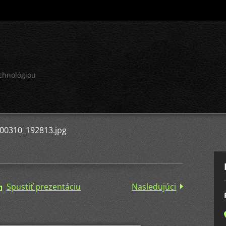
echnológiou
00310_192813.jpg
Spustiť prezentáciu
Nasledujúci