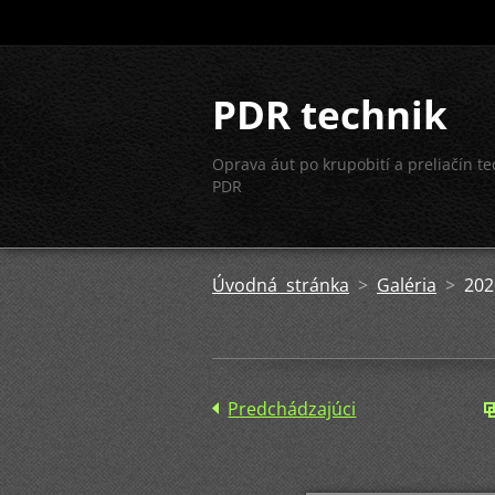
PDR technik
Oprava áut po krupobití a preliačín t
PDR
Úvodná stránka
>
Galéria
>
202
Predchádzajúci