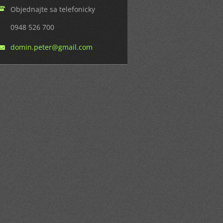
Objednajte sa telefonicky
0948 526 700
domin.pe
ter@gmai
l.com